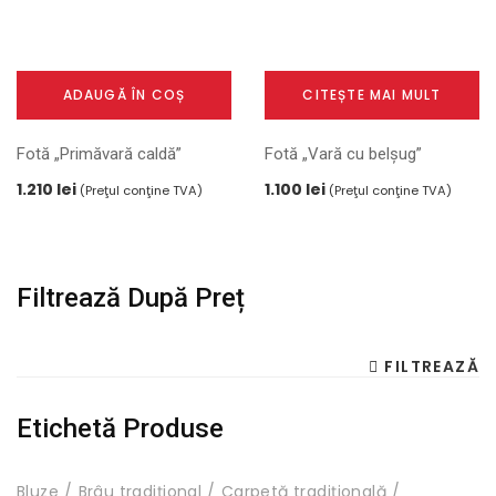
ADAUGĂ ÎN COȘ
CITEȘTE MAI MULT
Fotă „Primăvară caldă”
Fotă „Vară cu belșug”
1.210
lei
1.100
lei
(Preţul conţine TVA)
(Preţul conţine TVA)
Filtrează După Preț
Pr
Pr
FILTREAZĂ
m
m
Etichetă Produse
Bluze
Brâu tradițional
Carpetă tradițională