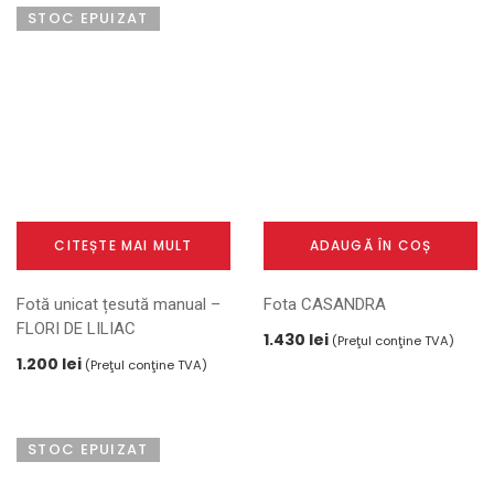
STOC EPUIZAT
CITEȘTE MAI MULT
ADAUGĂ ÎN COȘ
Fotă unicat țesută manual –
Fota CASANDRA
FLORI DE LILIAC
1.430
lei
(Preţul conţine TVA)
1.200
lei
(Preţul conţine TVA)
STOC EPUIZAT