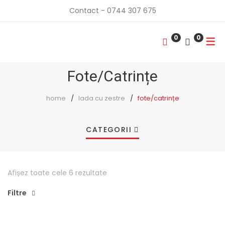
Contact - 0744 307 675
0
0
Fote/Catrințe
home
lada cu zestre
fote/catrințe
CATEGORII
Sortat
Afișez toate cele 6 rezultate
după
Filtre
cele
mai
recente