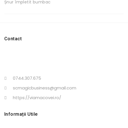
Șnur împletit bumbac
Contact
0744.307.675
scmagicbusiness@gmail.com
https://viamacovei.ro/
Informații Utile