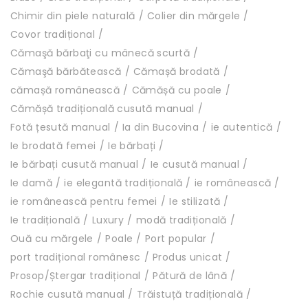
Chimir din piele naturală
Colier din mărgele
Covor tradițional
Cămaşă bărbaţi cu mânecă scurtă
Cămaşă bărbătească
Cămașă brodată
cămașă românească
Cămășă cu poale
Cămășă tradițională cusută manual
Fotă țesută manual
Ia din Bucovina
ie autentică
Ie brodată femei
Ie bărbați
Ie bărbați cusută manual
Ie cusută manual
Ie damă
ie elegantă tradițională
ie românească
ie românească pentru femei
Ie stilizată
Ie tradițională
Luxury
modă tradițională
Ouă cu mărgele
Poale
Port popular
port tradițional românesc
Produs unicat
Prosop/Ștergar tradițional
Pătură de lână
Rochie cusută manual
Trăistuță tradițională