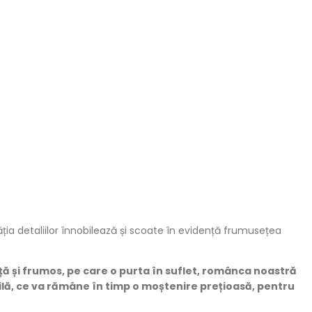
ia detaliilor înnobilează și scoate în evidență frumusețea
ță și frumos, pe care o purta în suflet, românca noastră
ilă, ce va rămâne în timp o moștenire prețioasă, pentru