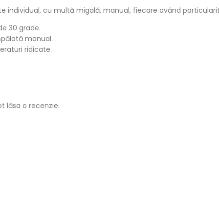
te individual, cu multă migală, manual, fiecare având particulari
de 30 grade.
 spălată manual.
raturi ridicate.
ot lăsa o recenzie.