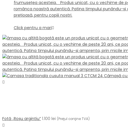
Click pentru a mari
Fotă „Roșu argintiu”
1.100
lei
(Preţul conţine TVA)