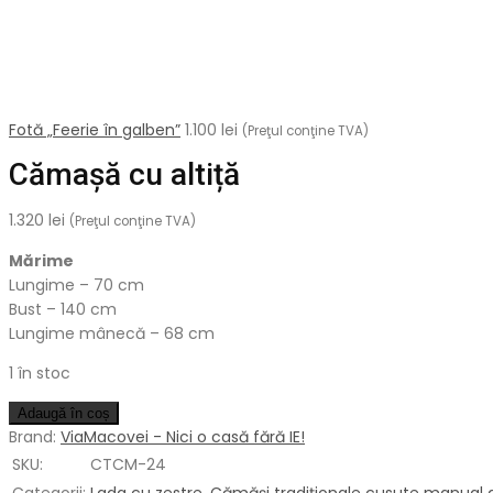
Fotă „Feerie în galben”
1.100
lei
(Preţul conţine TVA)
Cămașă cu altiță
1.320
lei
(Preţul conţine TVA)
Mărime
Lungime – 70 cm
Bust – 140 cm
Lungime mânecă – 68 cm
1 în stoc
Cantitate
Adaugă în coș
Brand:
ViaMacovei - Nici o casă fără IE!
SKU:
CTCM-24