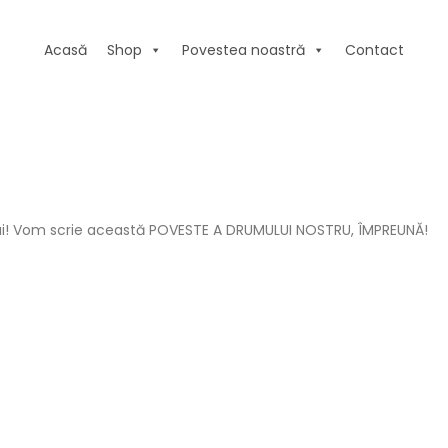
Acasă
Shop
Povestea noastră
Contact
mului! Vom scrie această POVESTE A DRUMULUI NOSTRU, ÎMPREUNĂ!