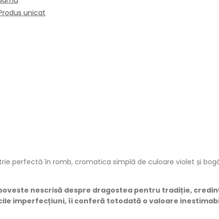
 damă
Produs unicat
e perfectă în romb, cromatica simplă de culoare violet și bogăț
 poveste nescrisă despre dragostea pentru tradiție, credin
ile imperfecțiuni, îi conferă totodată o valoare inestimab