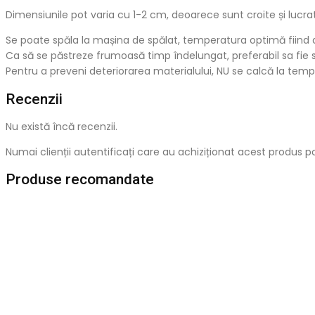
Dimensiunile pot varia cu 1-2 cm, deoarece sunt croite și lucra
Se poate spăla la mașina de spălat, temperatura optimă fiind 
Ca să se păstreze frumoasă timp îndelungat, preferabil sa fie
Pentru a preveni deteriorarea materialului, NU se calcă la tempe
Recenzii
Nu există încă recenzii.
Numai clienții autentificați care au achiziționat acest produs p
Produse recomandate