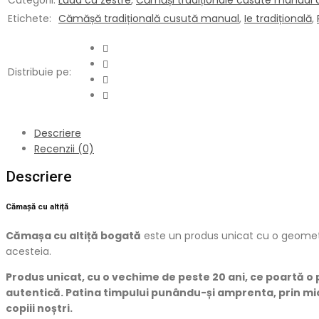
Categorii:
Lada cu zestre
,
Cămăși tradiționale cusute manual
Etichete:
Cămășă tradițională cusută manual
,
Ie tradițională
,
Distribuie pe:
Descriere
Recenzii (0)
Descriere
Cămașă cu altiță
Cămașa cu altiță bogată
este un produs unicat cu o geometri
acesteia.
Produs unicat, cu o vechime de peste 20 ani, ce poartă o
autentică. Patina timpului punându-și amprenta, prin mic
copiii noștri.