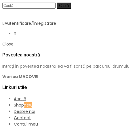
Caută
Autentificare/Înregistrare
Close
Povestea noastră
Intrați în povestea noastră, ea va fi scrisă pe parcursul dru
Viorica MACOVEI
Linkuri utile
Acasă
Shop
new
Despre noi
Contact
Contul meu