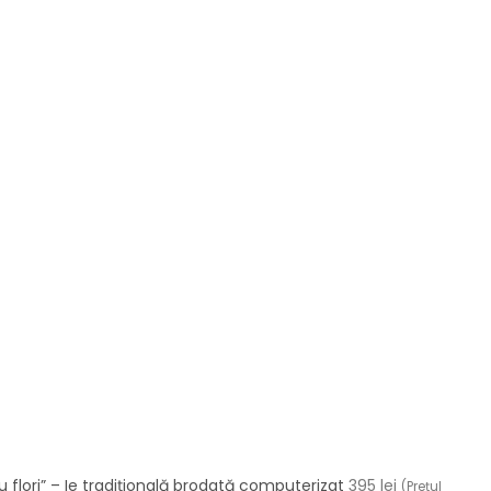
cu flori” – Ie tradițională brodată computerizat
395
lei
(Preţul