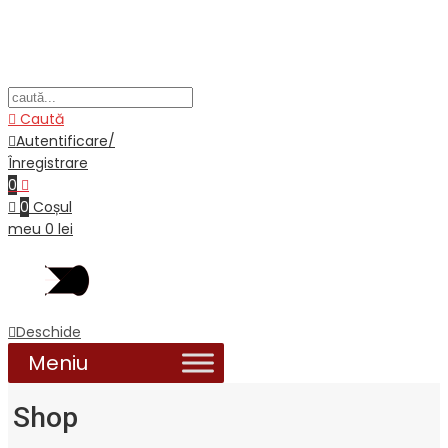
Caută
Autentificare/
Înregistrare
0
0
Coșul
meu
0
lei
Deschide
Shop