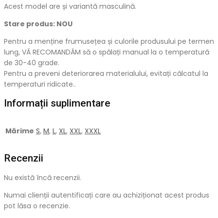
Acest model are și variantă masculină.
Stare produs: NOU
Pentru a menține frumusețea și culorile produsului pe termen
lung, VĂ RECOMANDĂM să o spălați manual la o temperatură
de 30-40 grade.
Pentru a preveni deteriorarea materialului, evitați călcatul la
temperaturi ridicate..
Informații suplimentare
Mărime
S
,
M
,
L
,
XL
,
XXL
,
XXXL
Recenzii
Nu există încă recenzii.
Numai clienții autentificați care au achiziționat acest produs
pot lăsa o recenzie.