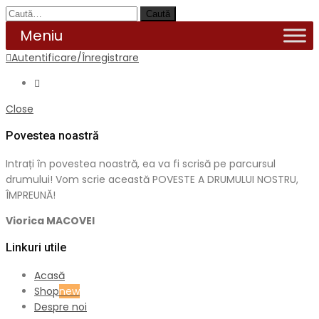
Caută
Autentificare/Înregistrare
Close
Povestea noastră
Intrați în povestea noastră, ea va fi scrisă pe parcursul
drumului! Vom scrie această POVESTE A DRUMULUI NOSTRU,
ÎMPREUNĂ!
Viorica MACOVEI
Linkuri utile
Acasă
Shop
new
Despre noi