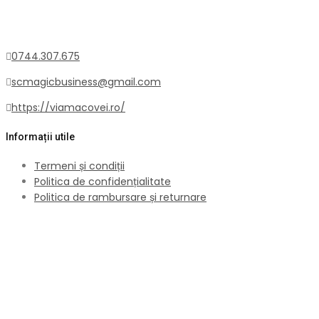
pagina
produsului.
0744.307.675
scmagicbusiness@gmail.com
https://viamacovei.ro/
Informații utile
Termeni și condiții
Politica de confidențialitate
Politica de rambursare și returnare