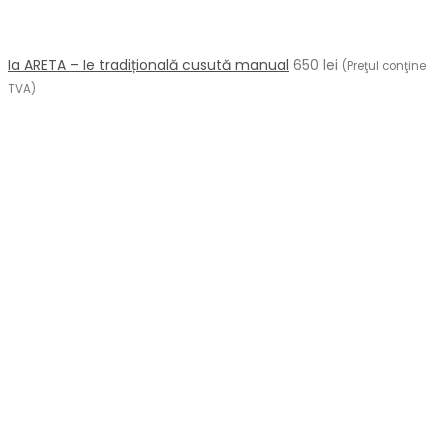
Ia ARETA – Ie tradițională cusută manual
650
lei
(Preţul conţine
TVA)