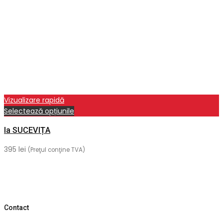
Vizualizare rapidă
Acest
Selectează opțiunile
produs
Ia SUCEVIȚA
are
mai
395
lei
(Preţul conţine TVA)
multe
variații.
Opțiunile
pot
fi
Contact
alese
în