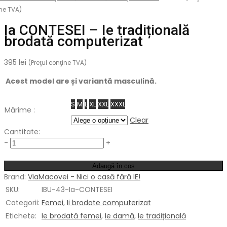
ne TVA)
Ia CONTESEI – Ie tradițională
brodată computerizat
395
lei
(Preţul conţine TVA)
Acest model are și variantă masculină.
S
M
L
XL
XXL
XXXL
Mărime :
Clear
Cantitate:
Cantitate
-
+
Adaugă în coș
Brand:
ViaMacovei - Nici o casă fără IE!
SKU:
IBU-43-Ia-CONTESEI
Categorii:
Femei
,
Ii brodate computerizat
Etichete:
Ie brodată femei
,
Ie damă
,
Ie tradițională