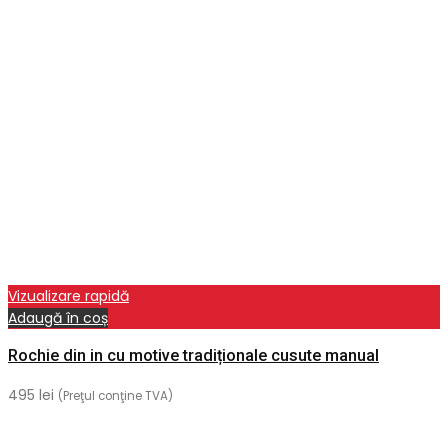
Vizualizare rapidă
Adaugă în coș
Rochie din in cu motive tradiționale cusute manual
495
lei
(Preţul conţine TVA)