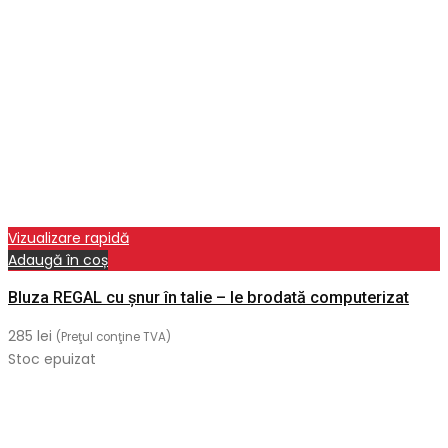
Vizualizare rapidă
Adaugă în coș
Bluza REGAL cu șnur în talie – Ie brodată computerizat
285
lei
(Preţul conţine TVA)
Stoc epuizat