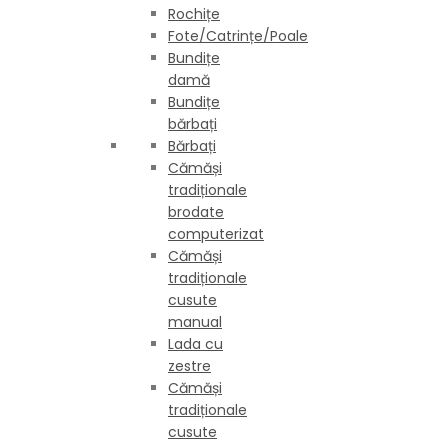
Rochițe
Fote/Catrințe/Poale
Bundițe
damă
Bundițe
bărbați
Bărbați
Cămăși
tradiționale
brodate
computerizat
Cămăși
tradiționale
cusute
manual
Lada cu
zestre
Cămăși
tradiționale
cusute