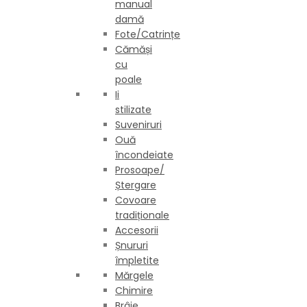
manual
damă
Fote/Catrințe
Cămăși
cu
poale
Ii
stilizate
Suveniruri
Ouă
încondeiate
Prosoape/
Ștergare
Covoare
tradiționale
Accesorii
Șnururi
împletite
Mărgele
Chimire
Brâie