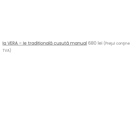
Ia VERA – Ie tradițională cusută manual
680
lei
(Preţul conţine
TVA)