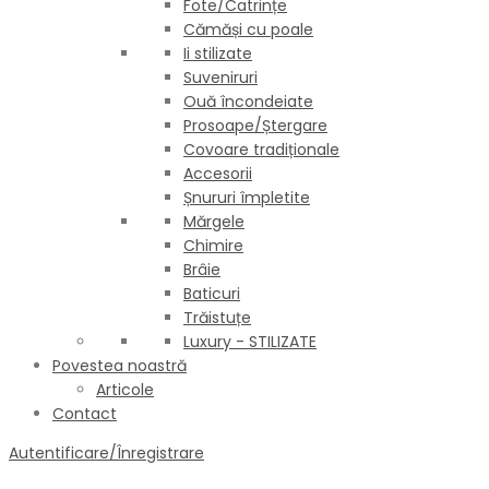
Fote/Catrințe
Cămăși cu poale
Ii stilizate
Suveniruri
Ouă încondeiate
Prosoape/Ștergare
Covoare tradiționale
Accesorii
Șnururi împletite
Mărgele
Chimire
Brâie
Baticuri
Trăistuțe
Luxury - STILIZATE
Povestea noastră
Articole
Contact
Autentificare/Înregistrare