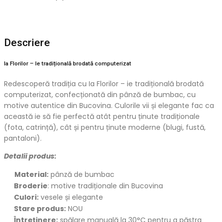
Descriere
Ia Florilor – Ie tradițională brodată computerizat
Redescoperă tradiția cu Ia Florilor – ie tradițională brodată
computerizat, confecționată din pânză de bumbac, cu
motive autentice din Bucovina. Culorile vii și elegante fac ca
această ie să fie perfectă atât pentru ținute tradiționale
(fota, catrință), cât și pentru ținute moderne (blugi, fustă,
pantaloni).
Detalii produs:
Material:
pânză de bumbac
Broderie
: motive tradiționale din Bucovina
Culori:
vesele și elegante
Stare produs:
NOU
Întreținere:
spălare manuală la 30°C pentru a păstra