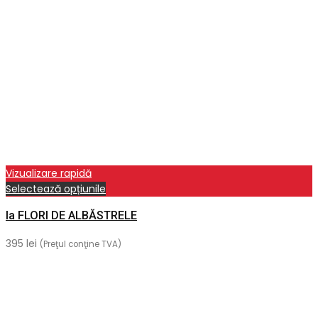
Vizualizare rapidă
Acest
Selectează opțiunile
produs
Ia FLORI DE ALBĂSTRELE
are
mai
395
lei
(Preţul conţine TVA)
multe
variații.
Opțiunile
pot
fi