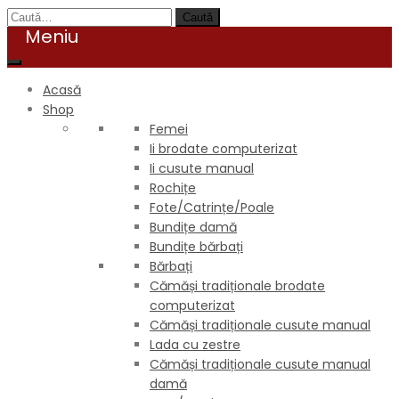
Caută
Acasă
Shop
Femei
Ii brodate computerizat
Ii cusute manual
Rochițe
Fote/Catrințe/Poale
Bundițe damă
Bundițe bărbați
Bărbați
Cămăși tradiționale brodate
computerizat
Cămăși tradiționale cusute manual
Lada cu zestre
Cămăși tradiționale cusute manual
damă