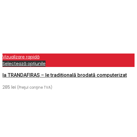
Vizualizare rapidă
Acest
Selectează opțiunile
produs
Ia TRANDAFIRAȘ – Ie tradițională brodată computerizat
are
mai
285
lei
(Preţul conţine TVA)
multe
variații.
Opțiunile
pot
fi
alese
în