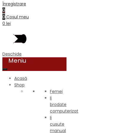
Înregistrare
0
0
Coșul meu
0
lei
Deschide
Acasă
Shop
Femei
Ii
brodate
computerizat
Ii
cusute
manual