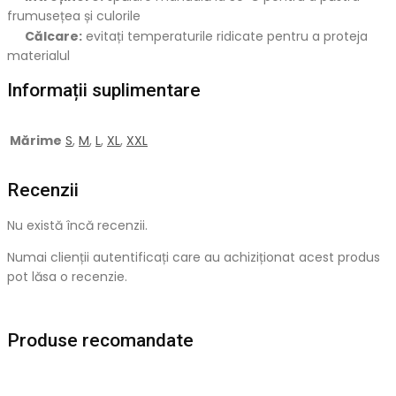
frumusețea și culorile
Călcare:
evitați temperaturile ridicate pentru a proteja
materialul
Informații suplimentare
Mărime
S
,
M
,
L
,
XL
,
XXL
Recenzii
Nu există încă recenzii.
Numai clienții autentificați care au achiziționat acest produs
pot lăsa o recenzie.
Produse recomandate