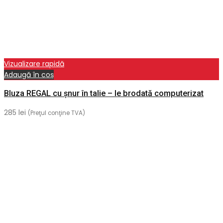
Vizualizare rapidă
Adaugă în coș
Bluza REGAL cu șnur în talie – Ie brodată computerizat
285
lei
(Preţul conţine TVA)