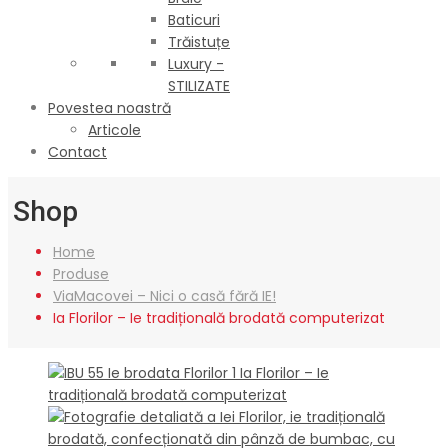
Baticuri
Trăistuțe
Luxury -
STILIZATE
Povestea noastră
Articole
Contact
Shop
Home
Produse
ViaMacovei – Nici o casă fără IE!
Ia Florilor – Ie tradițională brodată computerizat