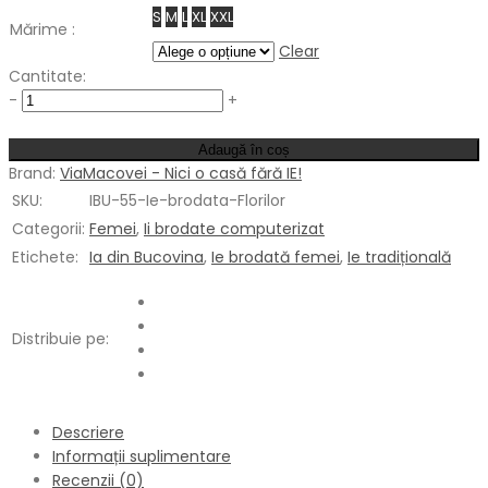
S
M
L
XL
XXL
Mărime :
Clear
Cantitate:
Cantitate
-
+
Adaugă în coș
Brand:
ViaMacovei - Nici o casă fără IE!
SKU:
IBU-55-Ie-brodata-Florilor
Categorii:
Femei
,
Ii brodate computerizat
Etichete:
Ia din Bucovina
,
Ie brodată femei
,
Ie tradițională
Distribuie pe:
Descriere
Informații suplimentare
Recenzii (0)