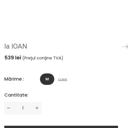
Ia IOAN
539
lei
(Preţul conţine TVA)
Mărime :
M
CLEAR
Cantitate:
Cantitate