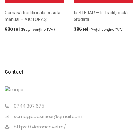
Acest
Cămașă tradiţională cusută
Ia STEJAR – Ie tradiţională
produs
manual – VICTORAŞ
brodată
are
mai
630
lei
395
lei
(Preţul conţine TVA)
(Preţul conţine TVA)
multe
variații.
Opțiunile
pot
fi
alese
Contact
în
pagina
produsului.
0744.307.675
scmagicbusiness@gmail.com
https://viamacovei.ro/