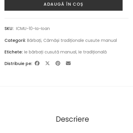
ADAUGĂ ÎN COȘ
SKU:
ICMU-10-Ia-Ioan
Categorii:
Bărbați
,
Cămăși tradiționale cusute manual
Etichete:
Ie bărbați cusută manual
,
Ie tradițională
Distribuie pe:
Descriere