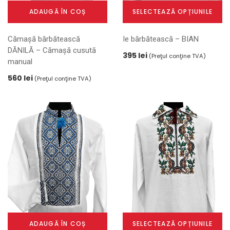
ADAUGĂ ÎN COȘ
SELECTEAZĂ OPȚIUNILE
Acest
Cămașă bărbătească
Ie bărbătească – BIAN
produs
DĂNILĂ – Cămașă cusută
are
395
lei
(Preţul conţine TVA)
manual
mai
multe
560
lei
(Preţul conţine TVA)
variații.
Opțiunile
pot
fi
alese
în
pagina
produsului.
ADAUGĂ ÎN COȘ
SELECTEAZĂ OPȚIUNILE