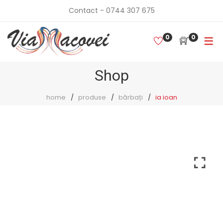
Contact - 0744 307 675
0
0
Shop
home
produse
bărbați
ia ioan