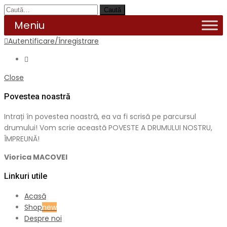
Caută
Autentificare/Înregistrare
Close
Povestea noastră
Intrați în povestea noastră, ea va fi scrisă pe parcursul
drumului! Vom scrie această POVESTE A DRUMULUI NOSTRU,
ÎMPREUNĂ!
Viorica MACOVEI
Linkuri utile
Acasă
Shop
new
Despre noi