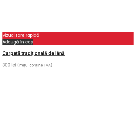
Vizualizare rapidă
Adaugă în coș
Carpetă tradițională de lână
300
lei
(Preţul conţine TVA)