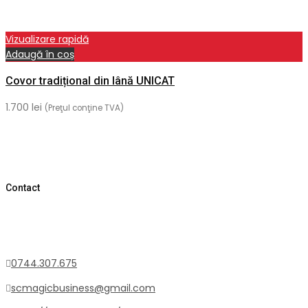
Vizualizare rapidă
Adaugă în coș
Covor tradițional din lână UNICAT
1.700
lei
(Preţul conţine TVA)
Contact
0744.307.675
scmagicbusiness@gmail.com