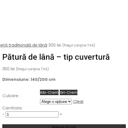
etă tradițională de lână
300
lei
(Preţul conţine TVA)
Pătură de lână – tip cuvertură
350
lei
(Preţul conţine TVA)
Dimensiune: 140/200 cm
Alb-Crem
Gri-Crem
Culoare :
Clear
Cantitate:
Cantitate
-
+
Adaugă în coș