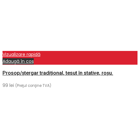
Vizualizare rapidă
Adaugă în coș
Prosop/ștergar tradițional, tesut în stative, roșu.
99
lei
(Preţul conţine TVA)