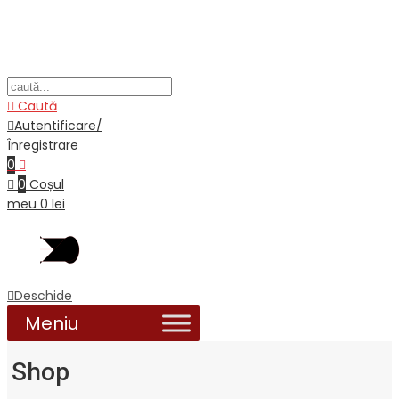
Caută
Autentificare/
Înregistrare
0
0
Coșul
meu
0
lei
Deschide
Shop