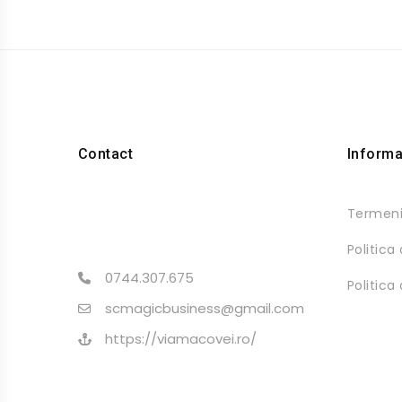
Contact
Informaț
Termeni 
Politica
0744.307.675
Politica
scmagicbusiness@gmail.com
https://viamacovei.ro/