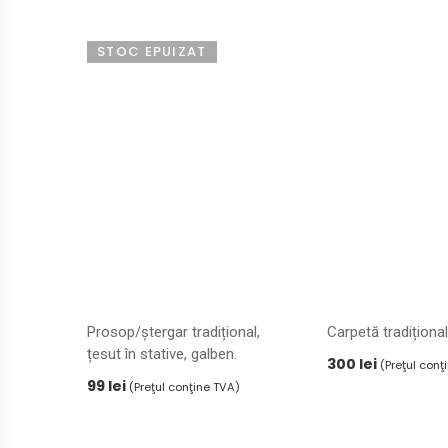
STOC EPUIZAT
Prosop/ștergar tradițional,
Carpetă tradiționa
țesut în stative, galben.
300
lei
(Preţul conţ
99
lei
(Preţul conţine TVA)