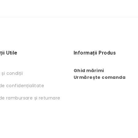
ii Utile
Informații Produs
Ghid mărimi
și condiții
Urmărește comanda
 de confidențialitate
 de rambursare și returnare