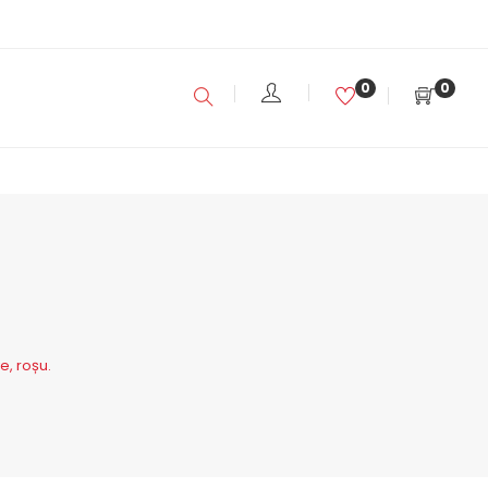
0
0
e, roșu.