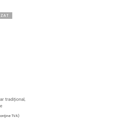
IZAT
r tradițional,
ve
conţine TVA)