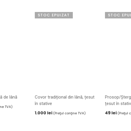
STOC EPUIZAT
STOC EPU
lă de lână
Covor tradițional din lână, țesut
Prosop/Șterga
în stative
țesut în stati
ine TVA)
1.000
lei
49
lei
(Preţul conţine TVA)
(Preţul 