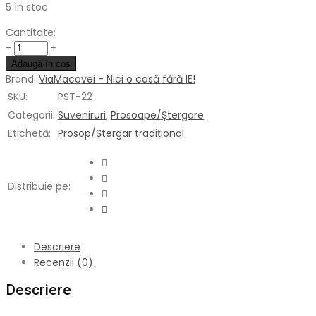
5 în stoc
Cantitate:
Cantitate
-
+
Adaugă în coș
Brand:
ViaMacovei - Nici o casă fără IE!
SKU:
PST-22
Categorii:
Suveniruri
,
Prosoape/Ștergare
Etichetă:
Prosop/Ștergar tradițional
Distribuie pe:
Descriere
Recenzii (0)
Descriere