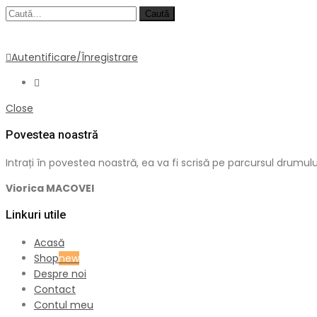
Caută
Autentificare/Înregistrare
Close
Povestea noastră
Intrați în povestea noastră, ea va fi scrisă pe parcursul dru
Viorica MACOVEI
Linkuri utile
Acasă
Shop
new
Despre noi
Contact
Contul meu