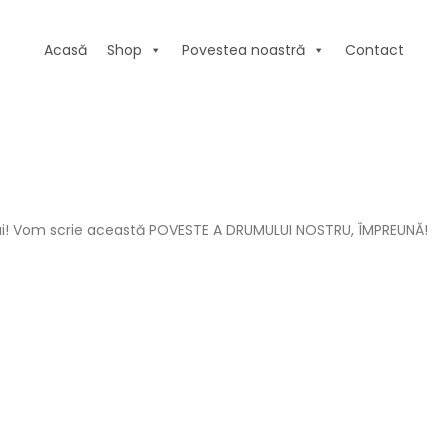
Acasă
Shop
Povestea noastră
Contact
mului! Vom scrie această POVESTE A DRUMULUI NOSTRU, ÎMPREUNĂ!