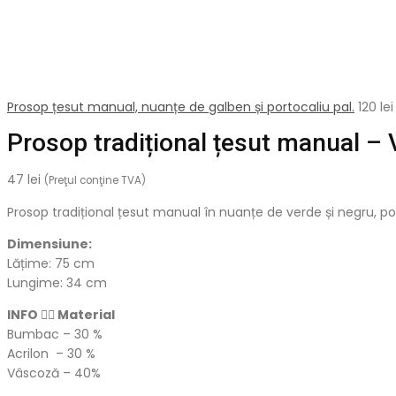
Prosop țesut manual, nuanțe de galben și portocaliu pal.
120
lei
Prosop tradițional țesut manual – 
47
lei
(Preţul conţine TVA)
Prosop tradițional țesut manual în nuanțe de verde și negru, pot
Dimensiune:
Lățime: 75 cm
Lungime: 34 cm
INFO 👉🏻 Material
Bumbac – 30 %
Acrilon – 30 %
Vâscoză – 40%