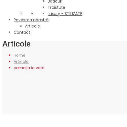
Baticuri
Trăistuțe
Luxury - STILIZATE
Povestea noastră
Articole
Contact
Articole
Home
Articole
camasa ie vara