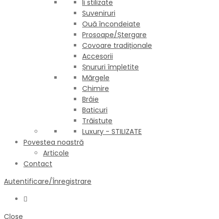
Ii stilizate
Suveniruri
Ouă încondeiate
Prosoape/Ștergare
Covoare tradiționale
Accesorii
Șnururi împletite
Mărgele
Chimire
Brâie
Baticuri
Trăistuțe
Luxury - STILIZATE
Povestea noastră
Articole
Contact
Autentificare/Înregistrare
Close