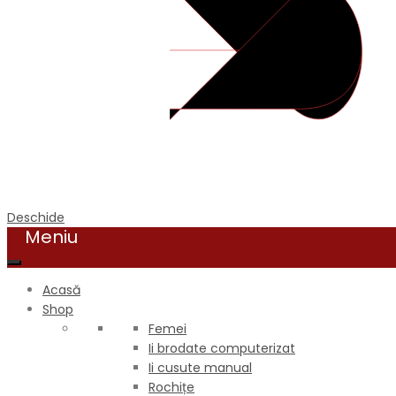
Deschide
Acasă
Shop
Femei
Ii brodate computerizat
Ii cusute manual
Rochițe