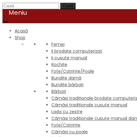
Caută
Acasă
Shop
Femei
Ii brodate computerizat
Ii cusute manual
Rochițe
Fote/Catrințe/Poale
Bundițe damă
Bundițe bărbați
Bărbați
Cămăși tradiționale brodate computeri
Cămăși tradiționale cusute manual
Lada cu zestre
Cămăși tradiționale cusute manual da
Fote/Catrințe
Cămăși cu poale