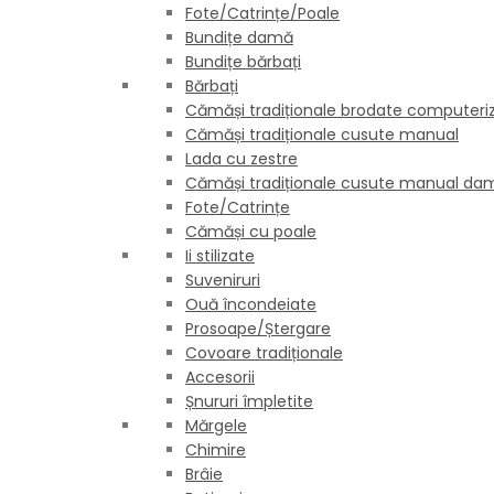
Fote/Catrințe/Poale
Bundițe damă
Bundițe bărbați
Bărbați
Cămăși tradiționale brodate computeri
Cămăși tradiționale cusute manual
Lada cu zestre
Cămăși tradiționale cusute manual da
Fote/Catrințe
Cămăși cu poale
Ii stilizate
Suveniruri
Ouă încondeiate
Prosoape/Ștergare
Covoare tradiționale
Accesorii
Șnururi împletite
Mărgele
Chimire
Brâie