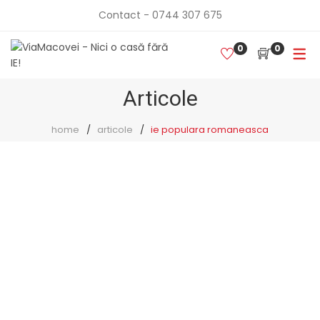
Contact - 0744 307 675
0
0
Articole
home
articole
ie populara romaneasca
Haine cusute
cu suflet:
calatoria unei