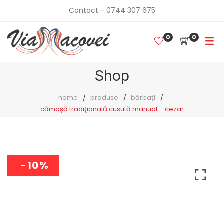
Contact - 0744 307 675
0
0
Shop
home
produse
bărbați
cămașă tradiţională cusută manual – cezar
-10%