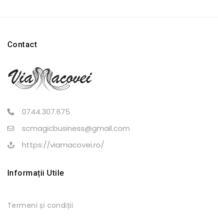
pot
pot
fi
fi
alese
alese
în
în
Contact
pagina
pagina
produsului.
produsului.
0744.307.675
scmagicbusiness@gmail.com
https://viamacovei.ro/
Informații Utile
Termeni și condiții