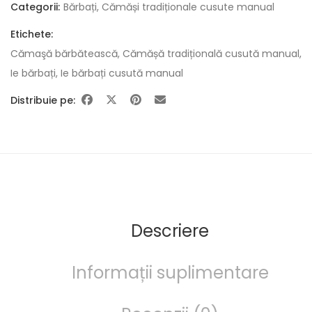
Categorii:
Bărbați
,
Cămăși tradiționale cusute manual
Etichete:
Cămaşă bărbătească
,
Cămășă tradițională cusută manual
,
Ie bărbați
,
Ie bărbați cusută manual
Distribuie pe:
Descriere
Informații suplimentare