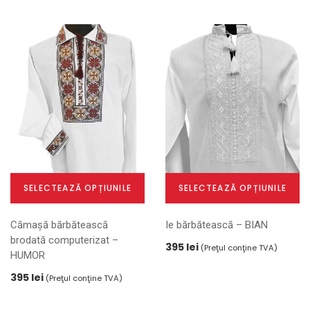
multe
multe
variații.
variații.
Opțiunile
Opțiunile
pot
pot
fi
fi
alese
alese
în
în
pagina
pagina
produsului.
produsului.
SELECTEAZĂ OPȚIUNILE
SELECTEAZĂ OPȚIUNILE
Acest
Acest
Cămașă bărbătească
Ie bărbătească – BIAN
produs
produs
brodată computerizat –
are
are
395
lei
(Preţul conţine TVA)
HUMOR
mai
mai
multe
multe
395
lei
(Preţul conţine TVA)
variații.
variații.
Opțiunile
Opțiunile