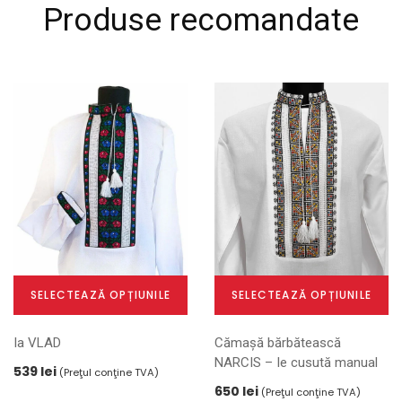
Produse recomandate
SELECTEAZĂ OPȚIUNILE
SELECTEAZĂ OPȚIUNILE
Acest
Acest
Ia VLAD
Cămașă bărbătească
produs
produs
NARCIS – Ie cusută manual
are
are
539
lei
(Preţul conţine TVA)
mai
mai
650
lei
(Preţul conţine TVA)