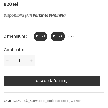
820
lei
Disponibilă și în
varianta feminină
Dimensiuni :
Dim 1
Dim 2
CLEAR
Cantitate:
Cantitate
ADAUGĂ ÎN COȘ
SKU:
ICMU-46_Camasa_barbateasca_Cezar