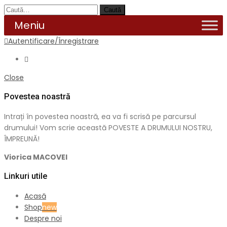
Caută
Autentificare/Înregistrare
Close
Povestea noastră
Intrați în povestea noastră, ea va fi scrisă pe parcursul
drumului! Vom scrie această POVESTE A DRUMULUI NOSTRU,
ÎMPREUNĂ!
Viorica MACOVEI
Linkuri utile
Acasă
Shop
new
Despre noi