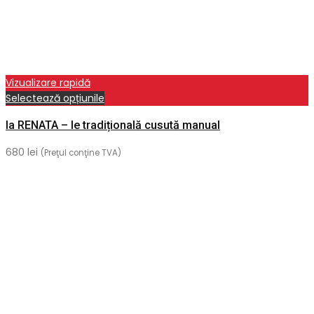
Vizualizare rapidă
Acest
Selectează opțiunile
produs
Ia RENATA – Ie tradițională cusută manual
are
mai
680
lei
(Preţul conţine TVA)
multe
variații.
Opțiunile
pot
fi
alese
în
pagina
produsului.