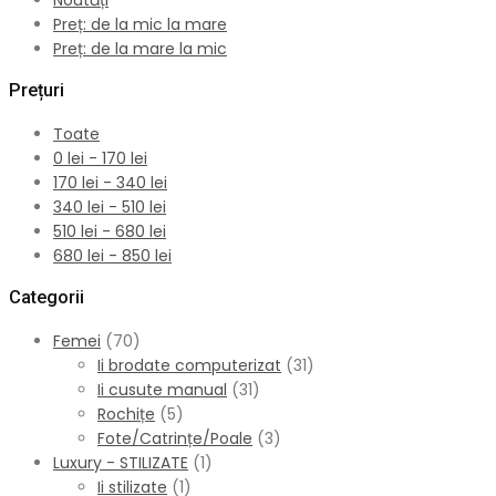
Noutăți
Preț: de la mic la mare
Preț: de la mare la mic
Prețuri
Toate
0
lei
-
170
lei
170
lei
-
340
lei
340
lei
-
510
lei
510
lei
-
680
lei
680
lei
-
850
lei
Categorii
Femei
(70)
Ii brodate computerizat
(31)
Ii cusute manual
(31)
Rochițe
(5)
Fote/Catrințe/Poale
(3)
Luxury - STILIZATE
(1)
Ii stilizate
(1)