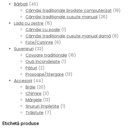
Bărbați
(45)
Cămăși tradiționale brodate computerizat
(19)
Cămăși tradiționale cusute manual
(26)
Lada cu zestre
(15)
Cămăși cu poale
(1)
Cămăși tradiționale cusute manual damă
(8)
Fote/Catrințe
(6)
Suveniruri
(32)
Covoare tradiționale
(16)
Ouă încondeiate
(1)
Pături
(2)
Prosoape/Ștergare
(13)
Accesorii
(44)
Brâie
(20)
Chimire
(3)
Mărgele
(13)
Șnururi împletite
(1)
Trăistuțe
(7)
Etichetă produse