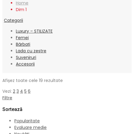
Home
Dim 1
Categorii
Luxury – STILIZATE
Femei
Bărbați
Lada cu zestre
Suveniruri
Accesorii
Sortat
Afișez toate cele 19 rezultate
după
Vezi:
2
3
4
5
6
cele
Filtre
mai
recente
Sortează
Popularitate
Evaluare medie