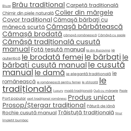
Brâu tradițional
Carpetă tradițională
Bluze
Colier din mărgele
Chimir din piele naturală
Covor tradițional
Cămaşă bărbaţi cu
Cămaşă bărbătească
mânecă scurtă
Cămașă brodată
cămașă românească
Cămășă cu poale
Cămășă tradițională cusută
manual
Fotă țesută manual
ie
Ia din Bucovina
Ie brodată femei
Ie bărbați
Ie
autentică
Ie cusută
bărbați cusută manual
manual
Ie damă
ie
ie elegantă tradițională
Ie
românească
ie românească pentru femei
Ie stilizată
tradițională
Luxury
modă tradițională
Ouă cu mărgele
Poale
Produs unicat
Port popular
port tradițional românesc
Prosop/Ștergar tradițional
Pătură de lână
Trăistuță tradițională
Rochie cusută manual
Șnur
împletit bumbac