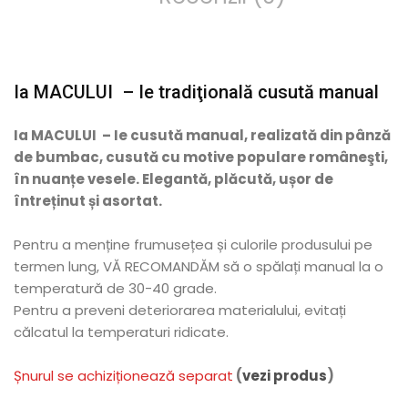
Ia MACULUI – Ie tradiţională cusută manual
Ia MACULUI – Ie cusută manual, realizată din pânză
de bumbac, cusută cu motive populare româneşti,
în nuanțe vesele. Elegantă, plăcută, ușor de
întreținut și asortat.
Pentru a menține frumusețea și culorile produsului pe
termen lung, VĂ RECOMANDĂM să o spălați manual la o
temperatură de 30-40 grade.
Pentru a preveni deteriorarea materialului, evitați
călcatul la temperaturi ridicate.
Șnurul se achiziționează separat
(
vezi produs
)