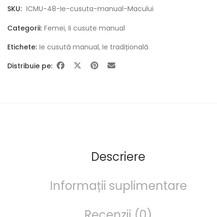
SKU:
ICMU-48-Ie-cusuta-manual-Macului
Categorii:
Femei
,
Ii cusute manual
Etichete:
Ie cusută manual
,
Ie tradițională
Distribuie pe:
Descriere
Informații suplimentare
Recenzii (0)