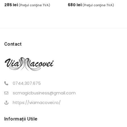
mai
285
lei
680
lei
(Preţul conţine TVA)
(Preţul conţine TVA)
multe
variații.
Opțiunile
pot
fi
alese
Contact
în
pagina
produsului.
0744.307.675
scmagicbusiness@gmail.com
https://viamacovei.ro/
Informații Utile