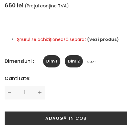
650
lei
(Preţul conţine TVA)
Șnurul se achiziționează separat
(
vezi produs
)
Dimensiuni :
Dim 1
Dim 2
CLEAR
Cantitate:
Cantitate
ADAUGĂ ÎN COȘ