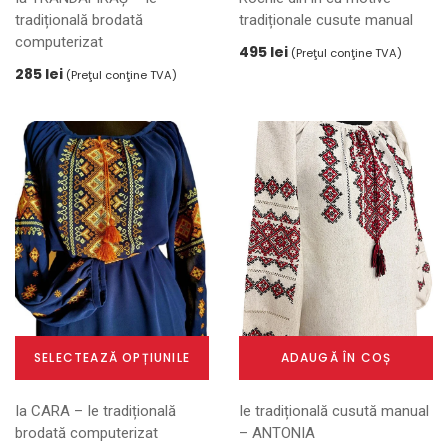
tradițională brodată
tradiționale cusute manual
are
computerizat
mai
495
lei
(Preţul conţine TVA)
multe
285
lei
(Preţul conţine TVA)
variații.
Opțiunile
pot
fi
alese
în
pagina
produsului.
SELECTEAZĂ OPȚIUNILE
ADAUGĂ ÎN COȘ
Acest
Ia CARA – Ie tradițională
Ie tradițională cusută manual
produs
brodată computerizat
– ANTONIA
are